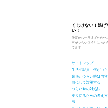
くじけない！逃げ
い！
仕事から一度逃げた自分
事がつらい気持ちに向き
てます
Skip to content
サイトマップ
Menu
生活相談員、何がつら
業務がつらい時は内容
白にして対処する
つらい時の対処法
乗り切るための考え方
法
もう仕事がつらい…と