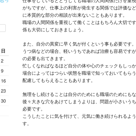
仕事をしているとどうしても職場の人間関係だけを重
がちですが、仕事上の利害が発生する関係では評価な
に本質的な部分の相談が出来ないこともあります。
職場の人間関係を重視して働くことはもちろん大切で
係も大切にしておきましょう。
また、自分の異変に早く気が付くという事も必要です
日
うつ病などの場合、軽いうちであれば治療も容易です
の必要も出てきます。
2
忙しくなればなるほど自分の体や心のチェックもしっ
9
場合によってはつらい状態を職場で知っておいてもら
配慮してもらえることもあります。
16
23
無理をし続けることは自分のためにも職場のためにも
30
後々大きな穴をあけてしまうよりは、問題が小さいう
必要です。
こうしたことに気を付けて、元気に働き続けられるよ
す。