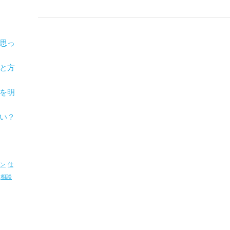
思っ
と方
を明
い？
ン
仕
相談